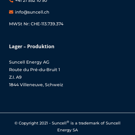
+41 21 552 10 50
info@suncell.ch
MWSt Nr: CHE-113.739.374
Lager – Produktion
Suncell Energy AG
Route du Pré-du-Bruit 1
Z.I. A9
1844 Villeneuve, Schweiz
®
© Copyright 2021 - Suncell
is a trademark of Suncell
Energy SA